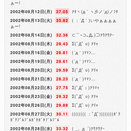
ぁー!
2002年08月12日(月)
37.05
ｱﾀヽ(д｀ヽ彡ノ´д)ノﾌﾀ
2002年08月13日(火)
35.82
( ；´Д｀)いやぁぁぁぁ
ぁー!
2002年08月14日(水)
32.36
⊂⌒~⊃｡Д｡)⊃ｱｳｱｳｱｰ
2002年08月15日(木)
29.43
Σ(ﾟДﾟ υ) ｱﾘｬ
2002年08月16日(金)
28.81
(´д｀)ﾏﾏﾝ…
2002年08月19日(月)
28.61
(´д｀)ﾏﾏﾝ…
2002年08月20日(火)
29.59
Σ(ﾟДﾟ υ) ｱﾘｬ
2002年08月21日(水)
28.23
(´д｀)ﾏﾏﾝ…
2002年08月22日(木)
27.75
Σ(ﾟДﾟ；)ｱﾗﾏｯ
2002年08月23日(金)
29.32
Σ(ﾟДﾟ υ) ｱﾘｬ
2002年08月26日(月)
29.89
Σ(ﾟДﾟ υ) ｱﾘｬ
2002年08月27日(火)
30.11
(((((((( ；ﾟДﾟ))))))))ｶﾞｸ
ｶﾞｸﾌﾞﾙﾌﾞﾙｶﾞﾀｶﾞﾀﾌﾞﾙﾌﾞﾙ
2002年08月28日(水)
33.32
( _。д゜)ｱｳｱｳｱｰ