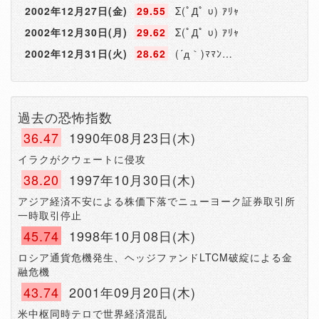
2002年12月27日(金)
29.55
Σ(ﾟДﾟ υ) ｱﾘｬ
2002年12月30日(月)
29.62
Σ(ﾟДﾟ υ) ｱﾘｬ
2002年12月31日(火)
28.62
(´д｀)ﾏﾏﾝ…
過去の恐怖指数
36.47
1990年08月23日(木)
イラクがクウェートに侵攻
38.20
1997年10月30日(木)
アジア経済不安による株価下落でニューヨーク証券取引所
一時取引停止
45.74
1998年10月08日(木)
ロシア通貨危機発生、ヘッジファンドLTCM破綻による金
融危機
43.74
2001年09月20日(木)
米中枢同時テロで世界経済混乱