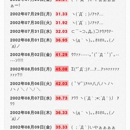
ぁー!
2002年07月29日(月)
31.33
ヽ(´Д`；)ﾉｱｩｱ...
2002年07月30日(火)
31.92
ヽ(´Д`；)ﾉｱｩｱ...
2002年07月31日(水)
32.03
⊂⌒~⊃｡Д｡)⊃ｱｳｱｳｱｰ
2002年08月01日(木)
36.95
ヽ(д｀ヽ)｡｡ｵﾛｵﾛ｡｡(ノ
´д)ノ
2002年08月02日(金)
41.29
ｳﾜｧｧ-----｡ﾟ(ﾟ´Д｀ﾟ)ﾟ｡--
---ﾝ!!!!
2002年08月05日(月)
45.08
Σ(*ﾟД`;)ｱ…ｱ…ｱｯﾊｧｧｧｧｧ
ｧｧｧ?!!
2002年08月06日(火)
42.03
( ﾟ∀ﾟ)ｱﾊﾊ八八ﾉヽﾉヽ
ﾉヽﾉ ＼ / ＼/ ＼
2002年08月07日(水)
38.73
ｱﾜﾜ ヽ(´Д｀;≡;´Д｀)丿 ｱ
ﾜﾜ
2002年08月08日(木)
36.33
ヽ(д｀ヽ)｡｡ｵﾛｵﾛ｡｡(ノ
´д)ノ
2002年08月09日(金)
35.33
( ；´Д｀)いやぁぁぁぁ